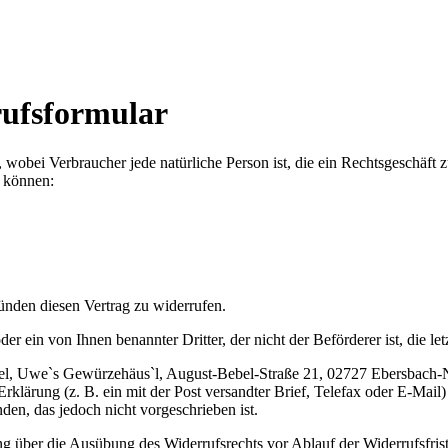
ufsformular
 wobei Verbraucher jede natürliche Person ist, die ein Rechtsgeschäft
n können:
nden diesen Vertrag zu widerrufen.
er ein von Ihnen benannter Dritter, der nicht der Beförderer ist, die 
l, Uwe`s Gewürzehäus`l, August-Bebel-Straße 21, 02727 Ebersbach-N
klärung (z. B. ein mit der Post versandter Brief, Telefax oder E-Mail) 
en, das jedoch nicht vorgeschrieben ist.
lung über die Ausübung des Widerrufsrechts vor Ablauf der Widerrufsfris