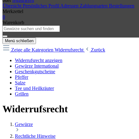
oder
registrieren
Übersicht
Persönliches Profil
Adressen
Zahlungsarten
Bestellungen
Merkzettel
0
Warenkorb
Menü schließen
Zeige alle Kategorien
Widerrufsrecht
Zurück
Widerrufsrecht anzeigen
Gewürze International
Geschenkgutscheine
Pfeffer
Salze
Tee und Heilkräuter
Grillen
Widerrufsrecht
Gewürze
Rechtliche Hinweise