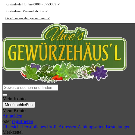
Kostenfreie Hotline 0800 - 0753389 ✓
Kostenloser Versand ab 35€ ✓
Gewürze aus der ganzen Welt ✓
Mein Konto
Menü schließen
Mein Konto
Anmelden
oder
registrieren
Übersicht
Persönliches Profil
Adressen
Zahlungsarten
Bestellungen
Merkzettel