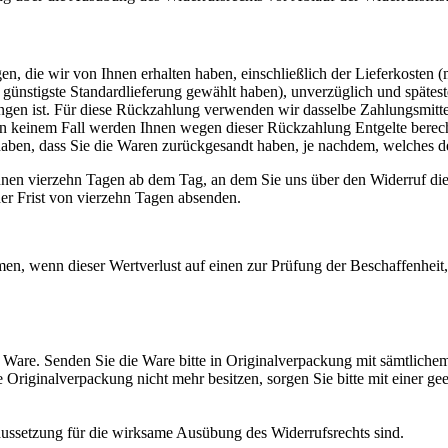
n, die wir von Ihnen erhalten haben, einschließlich der Lieferkosten 
e, günstigste Standardlieferung gewählt haben), unverzüglich und spät
angen ist. Für diese Rückzahlung verwenden wir dasselbe Zahlungsmittel
; in keinem Fall werden Ihnen wegen dieser Rückzahlung Entgelte bere
aben, dass Sie die Waren zurückgesandt haben, je nachdem, welches der
nnen vierzehn Tagen ab dem Tag, an dem Sie uns über den Widerruf die
der Frist von vierzehn Tagen absenden.
en, wenn dieser Wertverlust auf einen zur Prüfung der Beschaffenhei
Ware. Senden Sie die Ware bitte in Originalverpackung mit sämtliche
riginalverpackung nicht mehr besitzen, sorgen Sie bitte mit einer ge
raussetzung für die wirksame Ausübung des Widerrufsrechts sind.