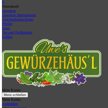
0
Warenkorb
Gewürze
Gewürze International
Geschenkgutscheine
Pfeffer
Salze
Tee und Heilkräuter
Grillen
Mein Konto
Menü schließen
Mein Konto
Anmelden