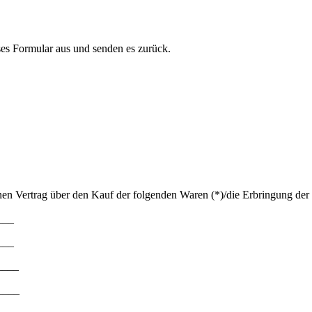
ses Formular aus und senden es zurück.
enen Vertrag über den Kauf der folgenden Waren (*)/die Erbringung der 
___
___
____
____