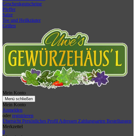
Geschenkgutscheine
Pfeffer
Salze
Tee und Heilkräuter
Grillen
Mein Konto
Menü schließen
Mein Konto
Anmelden
oder
registrieren
Übersicht
Persönliches Profil
Adressen
Zahlungsarten
Bestellungen
Merkzettel
0