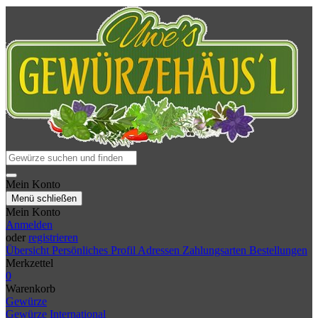
Mein Konto
Menü schließen
Mein Konto
Anmelden
oder
registrieren
Übersicht
Persönliches Profil
Adressen
Zahlungsarten
Bestellungen
Merkzettel
0
Warenkorb
Gewürze
Gewürze International