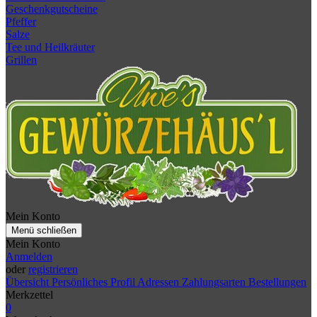
Geschenkgutscheine
Pfeffer
Salze
Tee und Heilkräuter
Grillen
Mein Konto
Menü schließen
Mein Konto
Anmelden
oder
registrieren
Übersicht
Persönliches Profil
Adressen
Zahlungsarten
Bestellungen
Merkzettel
0