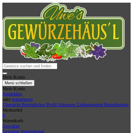
Mein Konto
Menü schließen
Mein Konto
Anmelden
oder
registrieren
Übersicht
Persönliches Profil
Adressen
Zahlungsarten
Bestellungen
Merkzettel
0
Warenkorb
Gewürze
Gewürze International