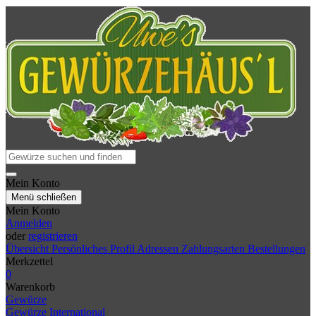
Mein Konto
Menü schließen
Mein Konto
Anmelden
oder
registrieren
Übersicht
Persönliches Profil
Adressen
Zahlungsarten
Bestellungen
Merkzettel
0
Warenkorb
Gewürze
Gewürze International