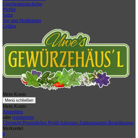
Geschenkgutscheine
Pfeffer
Salze
Tee und Heilkräuter
Grillen
Mein Konto
Menü schließen
Mein Konto
Anmelden
oder
registrieren
Übersicht
Persönliches Profil
Adressen
Zahlungsarten
Bestellungen
Merkzettel
0