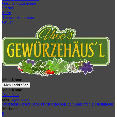
Geschenkgutscheine
Pfeffer
Salze
Tee und Heilkräuter
Grillen
Mein Konto
Menü schließen
Mein Konto
Anmelden
oder
registrieren
Übersicht
Persönliches Profil
Adressen
Zahlungsarten
Bestellungen
Merkzettel
0