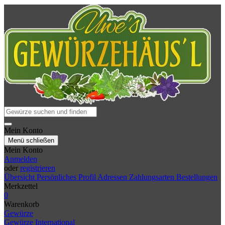
Mein Konto
Menü schließen
Mein Konto
Anmelden
oder
registrieren
Übersicht
Persönliches Profil
Adressen
Zahlungsarten
Bestellungen
Merkzettel
0
Warenkorb
Gewürze
Gewürze International