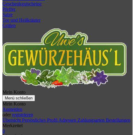
Geschenkgutscheine
Pfeffer
Salze
Tee und Heilkräuter
Grillen
Mein Konto
Menü schließen
Mein Konto
Anmelden
oder
registrieren
Übersicht
Persönliches Profil
Adressen
Zahlungsarten
Bestellungen
Merkzettel
0