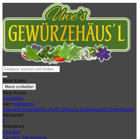
Mein Konto
Menü schließen
Mein Konto
Anmelden
oder
registrieren
Übersicht
Persönliches Profil
Adressen
Zahlungsarten
Bestellungen
Merkzettel
0
Warenkorb
Gewürze
Gewürze International