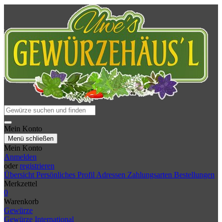
Mein Konto
Menü schließen
Mein Konto
Anmelden
oder
registrieren
Übersicht
Persönliches Profil
Adressen
Zahlungsarten
Bestellungen
Merkzettel
0
Warenkorb
Gewürze
Gewürze International