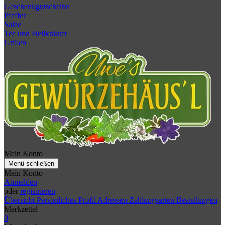
Geschenkgutscheine
Pfeffer
Salze
Tee und Heilkräuter
Grillen
Mein Konto
Menü schließen
Mein Konto
Anmelden
oder
registrieren
Übersicht
Persönliches Profil
Adressen
Zahlungsarten
Bestellungen
Merkzettel
0