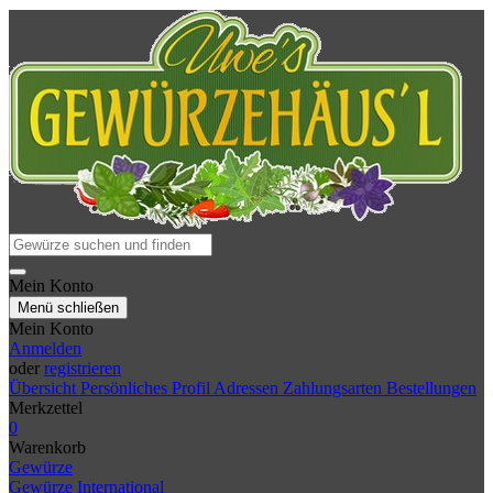
Mein Konto
Menü schließen
Mein Konto
Anmelden
oder
registrieren
Übersicht
Persönliches Profil
Adressen
Zahlungsarten
Bestellungen
Merkzettel
0
Warenkorb
Gewürze
Gewürze International