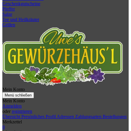
Geschenkgutscheine
Pfeffer
Salze
Tee und Heilkräuter
Grillen
Mein Konto
Menü schließen
Mein Konto
Anmelden
oder
registrieren
Übersicht
Persönliches Profil
Adressen
Zahlungsarten
Bestellungen
Merkzettel
0