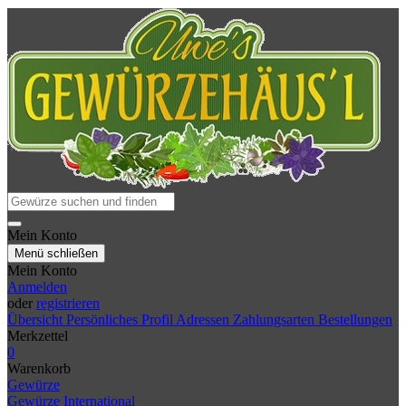
Mein Konto
Menü schließen
Mein Konto
Anmelden
oder
registrieren
Übersicht
Persönliches Profil
Adressen
Zahlungsarten
Bestellungen
Merkzettel
0
Warenkorb
Gewürze
Gewürze International