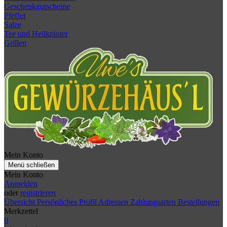
Geschenkgutscheine
Pfeffer
Salze
Tee und Heilkräuter
Grillen
Mein Konto
Menü schließen
Mein Konto
Anmelden
oder
registrieren
Übersicht
Persönliches Profil
Adressen
Zahlungsarten
Bestellungen
Merkzettel
0