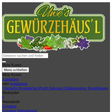
Mein Konto
Menü schließen
Mein Konto
Anmelden
oder
registrieren
Übersicht
Persönliches Profil
Adressen
Zahlungsarten
Bestellungen
Merkzettel
0
Warenkorb
Gewürze
Gewürze International