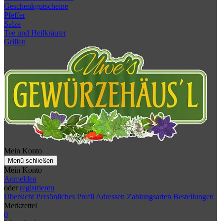
Geschenkgutscheine
Pfeffer
Salze
Tee und Heilkräuter
Grillen
Mein Konto
Menü schließen
Mein Konto
Anmelden
oder
registrieren
Übersicht
Persönliches Profil
Adressen
Zahlungsarten
Bestellungen
Merkzettel
0