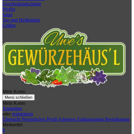
Geschenkgutscheine
Pfeffer
Salze
Tee und Heilkräuter
Grillen
Mein Konto
Menü schließen
Mein Konto
Anmelden
oder
registrieren
Übersicht
Persönliches Profil
Adressen
Zahlungsarten
Bestellungen
Merkzettel
0