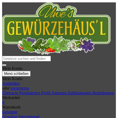
Mein Konto
Menü schließen
Mein Konto
Anmelden
oder
registrieren
Übersicht
Persönliches Profil
Adressen
Zahlungsarten
Bestellungen
Merkzettel
0
Warenkorb
Gewürze
Gewürze International