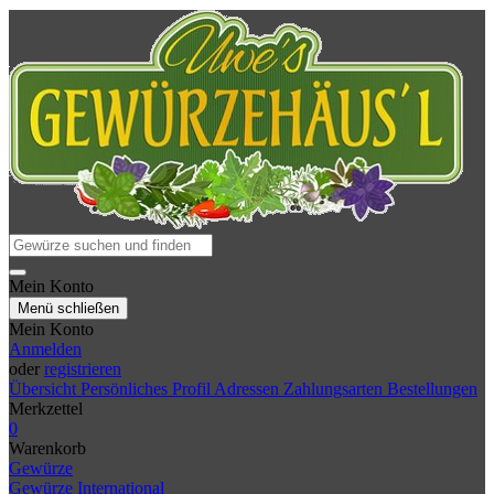
Mein Konto
Menü schließen
Mein Konto
Anmelden
oder
registrieren
Übersicht
Persönliches Profil
Adressen
Zahlungsarten
Bestellungen
Merkzettel
0
Warenkorb
Gewürze
Gewürze International