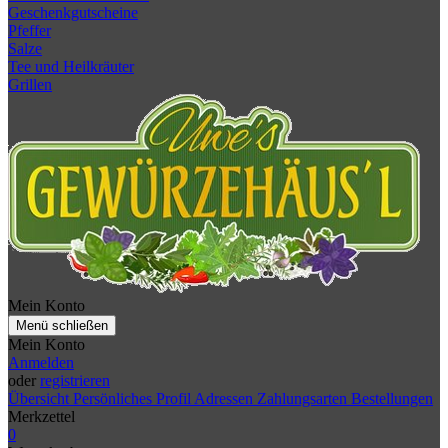
Geschenkgutscheine
Pfeffer
Salze
Tee und Heilkräuter
Grillen
Mein Konto
Menü schließen
Mein Konto
Anmelden
oder
registrieren
Übersicht
Persönliches Profil
Adressen
Zahlungsarten
Bestellungen
Merkzettel
0